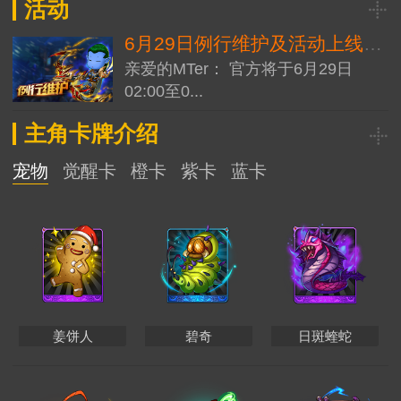
活动
6月29日例行维护及活动上线公告
亲爱的MTer： 官方将于6月29日
02:00至0...
主角卡牌介绍
宠物
觉醒卡
橙卡
紫卡
蓝卡
姜饼人
碧奇
日斑蝰蛇