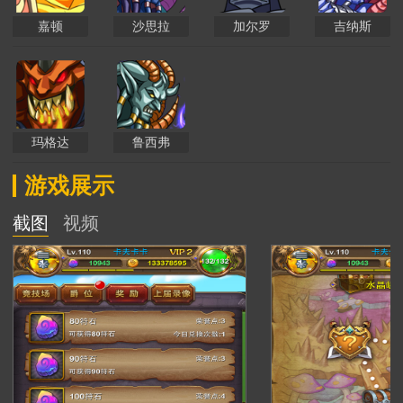
嘉顿
沙思拉
加尔罗
吉纳斯
玛格达
鲁西弗
游戏展示
截图
视频