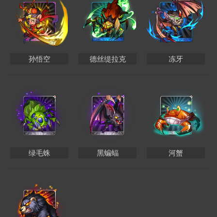
孙悟空
德丝缇拉克
冻牙
绿毛蛛
黑蝙蝠
河蟹